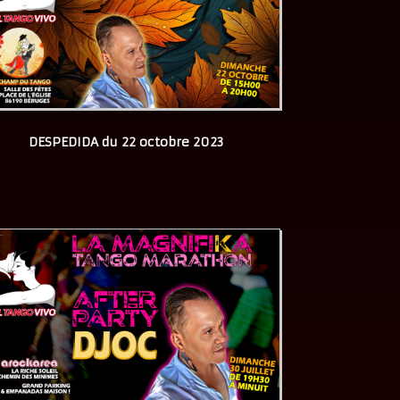
DESPEDIDA du 22 octobre 2023