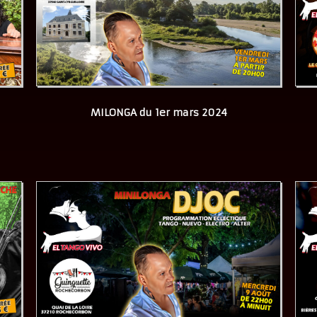
MILONGA du 1er mars 2024