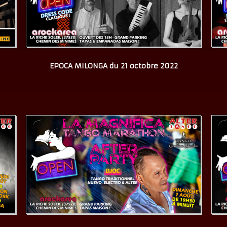
EPOCA MILONGA du 21 octobre 2022