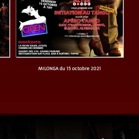
MILONGA du 15 octobre 2021