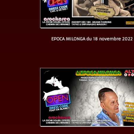
EPOCA MILONGA du 18 novembre 2022