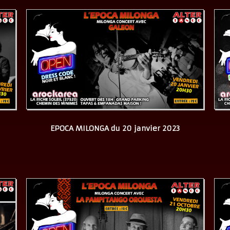
EPOCA MILONGA du 20 janvier 2023