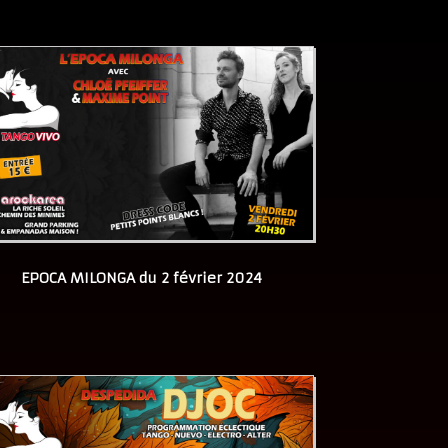
EPOCA MILONGA du 2 février 2024