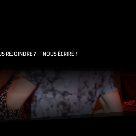
S REJOINDRE ?
NOUS ÉCRIRE ?