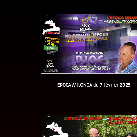
EPOCA MILONGA du 7 février 2025