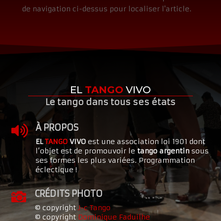
de navigation ci-dessus pour localiser l'article.
EL
TANGO
VIVO
Le tango dans tous ses états
À PROPOS

EL
TANGO
VIVO
est une association loi 1901 dont
l’objet est de promouvoir le
tango argentin
sous
ses formes les plus variées. Programmation
éclectique !
CRÉDITS PHOTO

© copyright
J-c Tango
© copyright
Dominique Faduilhe