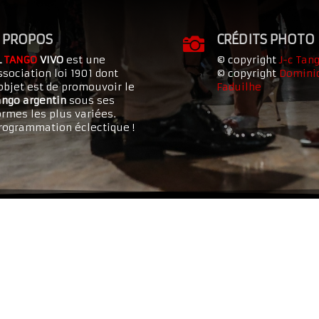
 PROPOS
CRÉDITS PHOTO

L
TANGO
VIVO
est une
© copyright
J-c Tan
ssociation loi 1901 dont
© copyright
Domini
’objet est de promouvoir le
Faduilhe
ango argentin
sous ses
ormes les plus variées.
rogrammation éclectique !