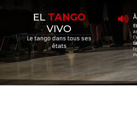
EL
TANGO
À

VIVO
E
a
l
Le tango dans tous ses
t
états
f
P