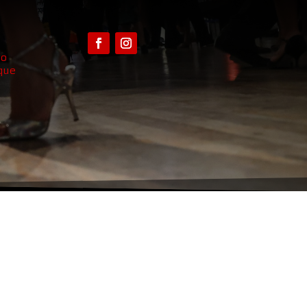
go
que